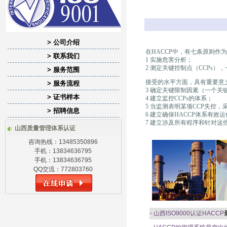
> 公司介绍
在HACCP中，有七条原则作
> 联系我们
1 实施危害分析；
2 测定关键控制点（CCPs
> 服务范围
接受的水平方面，具有重要意
> 服务流程
3 确定关键限制因素（一个关
> 证书样本
4 建立监控CCPs的体系；
5 当监测表明某项CCP失控
> 招聘信息
6 建立确保HACCP体系有效
7 建立涉及所有程序和针对这
山西质量管理体系认证
咨询热线：13485350896
手机：13834636795
手机：13834636795
QQ交流：772803760
·
山西ISO9000认证
HACCP